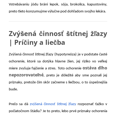
Vstrebávaniu jódu bráni lepok, sója, brokolica, kapustoviny,
preto tieto konzumujme výlučne pod dohľadom svojho lekára.
Zvýšená činnosť štítnej žľazy
| Príčiny a liečba
Zvýšená činnosť štítnej žľazy (hypotyreóza) je v podstate časté
ochorenie, ktoré sa dotýka hlavne žien, jej riziko vo veľkej
ostáva dlho
miere zvyšuje fajčenie a stres. Toto ochorenie
nepozorovateľné
, preto je dôležité aby sme poznali jej
príznaky, pretože čím skôr začneme s liečbou, o to úspešnejšia
bude.
Prečo sa dá
zvýšená činnosť štítnej žľazy
rozpoznať ťažko v
počiatočnom štádiu? Je to preto, lebo prvé príznaky ochorenia