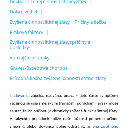
Liečba zníženej činnosti štítnej žľazy
Dobre vedieť
Zvýšená činnosť štítnej žľazy | Príčiny a liečba
Rizikové faktory
Zvýšená činnosť štítnej žľazy: príčiny a
dôsledky
Vonkajšie príznaky
Graves-Basedowa choroba
Prírodná liečba zvýšenej činnosti štítnej žľazy
Nadúvanie
, zápcha, nadváha, únava - tieto časté symptómy
väčšinou súvisia s nejakými tráviacimi poruchami, avšak môže
sa stať, že ich príčinou je chronicky znížená funkcia štítnej žľazy.
V takýchto prípadoch môže naše ťažkosti pomerne účinne
zmierniť, alebo dokonca úplne odstrániť,
zmena životného