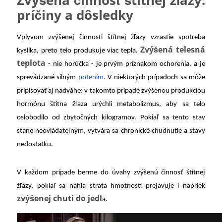
Zvýšená činnosť štítnej žľazy:
príčiny a dôsledky
Vplyvom zvýšenej činnosti štítnej žľazy vzrastie spotreba
Zvýšená telesná
kyslíka, preto telo produkuje viac tepla.
teplota
- nie horúčka - je prvým príznakom ochorenia, a je
sprevádzané silným
potením
. V niektorých prípadoch sa môže
pripisovať aj nadváhe: v takomto prípade zvýšenou produkciou
hormónu štítna žľaza urýchli metabolizmus, aby sa telo
oslobodilo od zbytočných kilogramov. Pokiaľ sa tento stav
stane neovládateľným, vytvára sa chronické chudnutie a stavy
nedostatku.
V každom prípade berme do úvahy zvýšenú činnosť štítnej
žľazy, pokiaľ sa náhla strata hmotnosti prejavuje i napriek
zvýšenej chuti do jedl
a.