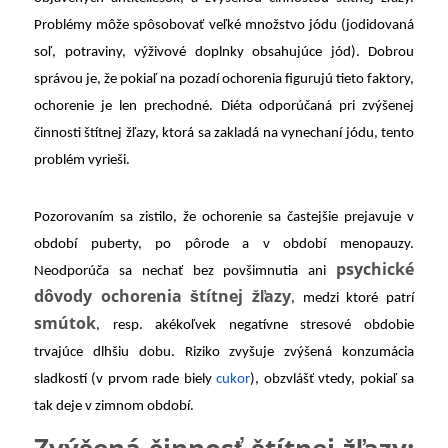
Problémy môže spôsobovať veľké množstvo jódu (jodidovaná
soľ, potraviny, výživové doplnky obsahujúce jód). Dobrou
správou je, že pokiaľ na pozadí ochorenia figurujú tieto faktory,
ochorenie je len prechodné. Diéta odporúčaná pri zvýšenej
činnosti štítnej žľazy, ktorá sa zakladá na vynechaní jódu, tento
problém vyrieši.
Pozorovaním sa zistilo, že ochorenie sa častejšie prejavuje v
období puberty, po pôrode a v období menopauzy.
psychické
Neodporúča sa nechať bez povšimnutia ani
dôvody ochorenia štítnej žľazy
, medzi ktoré patrí
smútok
, resp. akékoľvek negatívne stresové obdobie
trvajúce dlhšiu dobu. Riziko zvyšuje zvýšená konzumácia
sladkostí (v prvom rade biely
cukor
), obzvlášť vtedy, pokiaľ sa
tak deje v zimnom období.