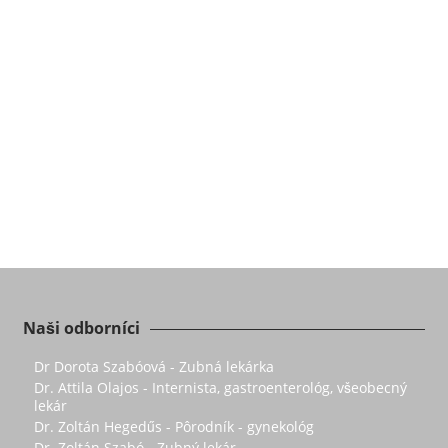
Naši odborníci
Dr Dorota Szabóová - Zubná lekárka
Dr. Attila Olajos - Internista, gastroenterológ, všeobecný
lekár
Dr. Zoltán Hegedűs - Pôrodník - gynekológ
Dr. Zoltán Szabó - Zubný lekár