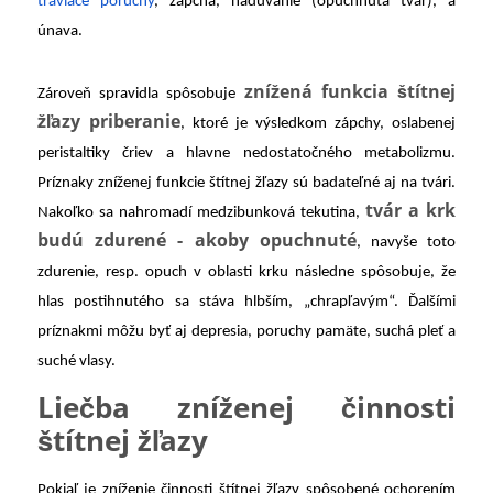
tráviace poruchy
, zápcha, nadúvanie (opuchnutá tvár), a
únava.
znížená funkcia štítnej
Zároveň spravidla spôsobuje
žľazy priberanie
, ktoré je výsledkom zápchy, oslabenej
peristaltiky čriev a hlavne nedostatočného metabolizmu.
Príznaky zníženej funkcie štítnej žľazy sú badateľné aj na tvári.
tvár a krk
Nakoľko sa nahromadí medzibunková tekutina,
budú zdurené - akoby opuchnuté
, navyše toto
zdurenie, resp. opuch v oblasti krku následne spôsobuje, že
hlas postihnutého sa stáva hlbším, „chrapľavým“. Ďalšími
príznakmi môžu byť aj depresia, poruchy pamäte, suchá pleť a
suché vlasy.
Liečba zníženej činnosti
štítnej žľazy
Pokiaľ je zníženie činnosti štítnej žľazy spôsobené ochorením