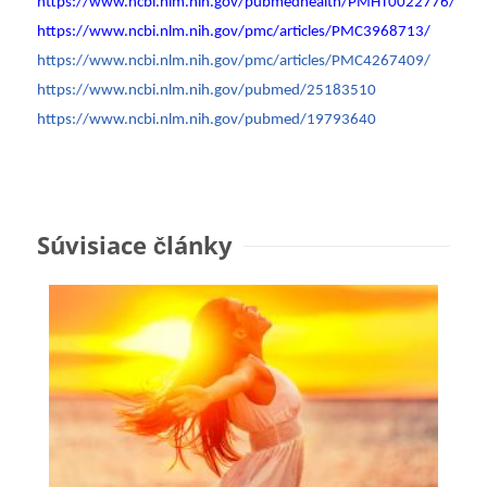
https://www.ncbi.nlm.nih.gov/pubmedhealth/PMHT0022776/
https://www.ncbi.nlm.nih.gov/pmc/articles/PMC3968713/
https://www.ncbi.nlm.nih.gov/pmc/articles/PMC4267409/
https://www.ncbi.nlm.nih.gov/pubmed/25183510
https://www.ncbi.nlm.nih.gov/pubmed/19793640
Súvisiace články