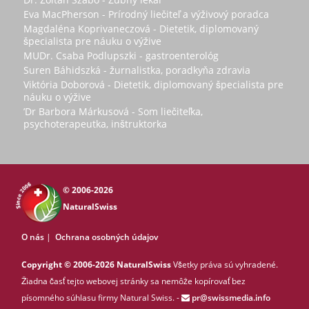
Eva MacPherson - Prírodný liečiteľ a výživový poradca
Magdaléna Koprivaneczová - Dietetik, diplomovaný
špecialista pre náuku o výžive
MUDr. Csaba Podlupszki - gastroenterológ
Suren Báhidszká - žurnalistka, poradkyňa zdravia
Viktória Doborová - Dietetik, diplomovaný špecialista pre
náuku o výžive
’Dr Barbora Márkusová - Som liečiteľka,
psychoterapeutka, inštruktorka
© 2006-2026
NaturalSwiss
O nás
|
Ochrana osobných údajov
Copyright © 2006-2026 NaturalSwiss
Všetky práva sú vyhradené.
Žiadna časť tejto webovej stránky sa nemôže kopírovať bez
písomného súhlasu firmy Natural Swiss. -
pr@swissmedia.info