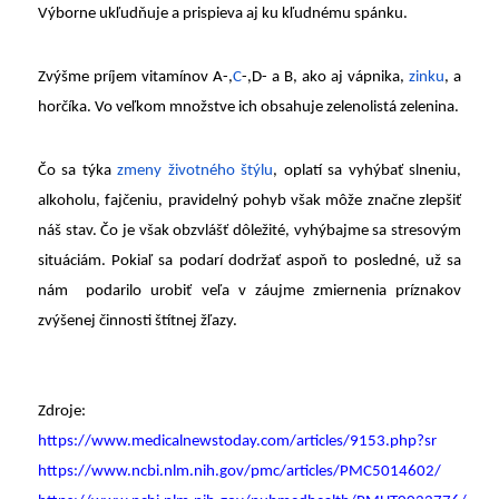
Výborne ukľudňuje a prispieva aj ku kľudnému spánku.
Zvýšme príjem vitamínov A-,
C
-,D- a B, ako aj vápnika,
zinku
, a
horčíka. Vo veľkom množstve ich obsahuje zelenolistá zelenina.
Čo sa týka
zmeny životného štýlu
, oplatí sa vyhýbať slneniu,
alkoholu, fajčeniu, pravidelný pohyb však môže značne zlepšiť
náš stav. Čo je však obzvlášť dôležité, vyhýbajme sa stresovým
situáciám. Pokiaľ sa podarí dodržať aspoň to posledné, už sa
nám podarilo urobiť veľa v záujme zmiernenia príznakov
zvýšenej činnosti štítnej žľazy.
Zdroje:
https://www.medicalnewstoday.com/articles/9153.php?sr
https://www.ncbi.nlm.nih.gov/pmc/articles/PMC5014602/