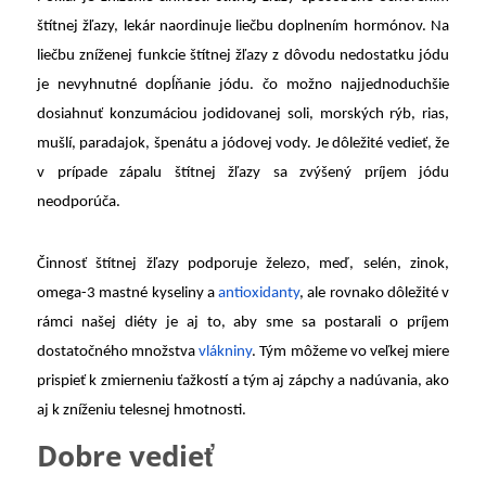
štítnej žľazy, lekár naordinuje liečbu doplnením hormónov. Na
liečbu zníženej funkcie štítnej žľazy z dôvodu nedostatku jódu
je nevyhnutné dopĺňanie jódu. čo možno najjednoduchšie
dosiahnuť konzumáciou jodidovanej soli, morských rýb, rias,
mušlí, paradajok, špenátu a jódovej vody. Je dôležité vedieť, že
v prípade zápalu štítnej žľazy sa zvýšený príjem jódu
neodporúča.
Činnosť štítnej žľazy podporuje železo, meď, selén, zinok,
omega-3 mastné kyseliny a
antioxidanty
, ale rovnako dôležité v
rámci našej diéty je aj to, aby sme sa postarali o príjem
dostatočného množstva
vlákniny
. Tým môžeme vo veľkej miere
prispieť k zmierneniu ťažkostí a tým aj zápchy a nadúvania, ako
aj k zníženiu telesnej hmotnosti.
Dobre vedieť