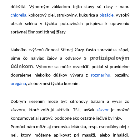
dôležitá. Výborným základom tejto stavy sú riasy - napr.
chlorella
, kokosový olej, strukoviny, kukurica a
pistácie
. Vysoký
obsah selénu v týchto potravinách prispieva k upraveniu
správnej činnosti štítnej žľazy.
Nakoľko zvýšenú činnosť štítnej žľazy často sprevádza zápal,
s protizápalovým
pime čo najviac čajov a odvarov
účinkom
. Výborne sa môže osvedčiť, pokiaľ si pravidelne
doprajeme niekoľko dúškov vývaru z
rozmarínu
, bazalky,
oregána
, alebo zmesi týchto korenín.
Dobrým riešením môže byť citrónový balzam a vývar zo
zázvoru, ktoré znižujú aktivitu TSH, avšak
zázvor
je možné
konzumovať aj surový, podobne ako ostatné liečivé bylinky.
Pomôcť nám môže aj medovka lekárska, resp. esenciálny olej z
nej, ktorý môžeme aplikovať pri masáži, alebo inhalácii.