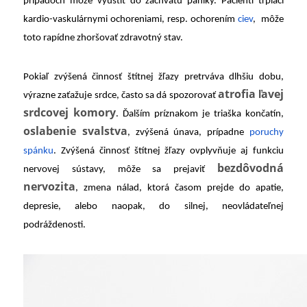
prípadoch môže vyústiť do záchvatu paniky. Pacienti trpiaci
kardio-vaskulárnymi ochoreniami, resp. ochorením
ciev
, môže
toto rapídne zhoršovať zdravotný stav.
Pokiaľ zvýšená činnosť štítnej žľazy pretrváva dlhšiu dobu,
atrofia ľavej
výrazne zaťažuje srdce, často sa dá spozorovať
srdcovej komory
. Ďalším príznakom je triaška končatín,
oslabenie svalstva
, zvýšená únava, prípadne
poruchy
spánku
. Zvýšená činnosť štítnej žľazy ovplyvňuje aj funkciu
bezdôvodná
nervovej sústavy, môže sa prejaviť
nervozita
, zmena nálad, ktorá časom prejde do apatie,
depresie, alebo naopak, do silnej, neovládateľnej
podráždenosti.