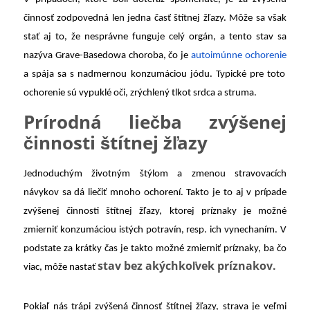
činnosť zodpovedná len jedna časť štítnej žľazy. Môže sa však
stať aj to, že nesprávne funguje celý orgán, a tento stav sa
nazýva Grave-Basedowa choroba, čo je
autoimúnne ochorenie
a spája sa s nadmernou konzumáciou jódu. Typické pre toto
ochorenie sú vypuklé oči, zrýchlený tlkot srdca a struma.
Prírodná liečba zvýšenej
činnosti štítnej žľazy
Jednoduchým životným štýlom a zmenou stravovacích
návykov sa dá liečiť mnoho ochorení. Takto je to aj v prípade
zvýšenej činnosti štítnej žľazy, ktorej príznaky je možné
zmierniť konzumáciou istých potravín, resp. ich vynechaním. V
podstate za krátky čas je takto možné zmierniť príznaky, ba čo
stav bez akýchkoľvek príznakov.
viac, môže nastať
Pokiaľ nás trápi zvýšená činnosť štítnej žľazy, strava je veľmi