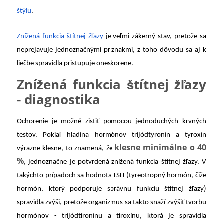
štýlu
.
Znížená funkcia štítnej žľazy
je veľmi zákerný stav, pretože sa
neprejavuje jednoznačnými príznakmi, z toho dôvodu sa aj k
liečbe spravidla pristupuje oneskorene.
Znížená funkcia štítnej žľazy
- diagnostika
Ochorenie je možné zistiť pomocou jednoduchých krvných
testov. Pokiaľ hladina hormónov trijódtyronín a tyroxín
klesne minimálne o 40
výrazne klesne, to znamená, že
%
, jednoznačne je potvrdená znížená funkcia štítnej žľazy. V
takýchto prípadoch sa hodnota TSH (tyreotropný hormón, čiže
hormón, ktorý podporuje správnu funkciu štítnej žľazy)
spravidla zvýši, pretože organizmus sa takto snaží zvýšiť tvorbu
hormónov - trijódtironínu a tiroxínu, ktorá je spravidla