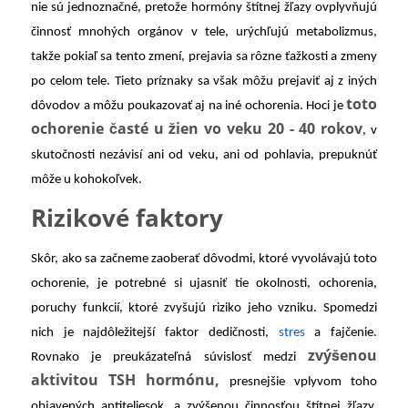
nie sú jednoznačné, pretože hormóny štítnej žľazy ovplyvňujú
činnosť mnohých orgánov v tele, urýchľujú metabolizmus,
takže pokiaľ sa tento zmení, prejavia sa rôzne ťažkosti a zmeny
po celom tele. Tieto príznaky sa však môžu prejaviť aj z iných
toto
dôvodov a môžu poukazovať aj na iné ochorenia. Hoci je
ochorenie časté u žien vo veku 20 - 40 rokov
, v
skutočnosti nezávisí ani od veku, ani od pohlavia, prepuknúť
môže u kohokoľvek.
Rizikové faktory
Skôr, ako sa začneme zaoberať dôvodmi, ktoré vyvolávajú toto
ochorenie, je potrebné si ujasniť tie okolnosti, ochorenia,
poruchy funkcií, ktoré zvyšujú riziko jeho vzniku. Spomedzi
nich je najdôležitejší faktor dedičnosti,
stres
a fajčenie.
zvýšenou
Rovnako je preukázateľná súvislosť medzi
aktivitou TSH hormónu,
presnejšie vplyvom toho
objavených antiteliesok, a zvýšenou činnosťou štítnej žľazy.