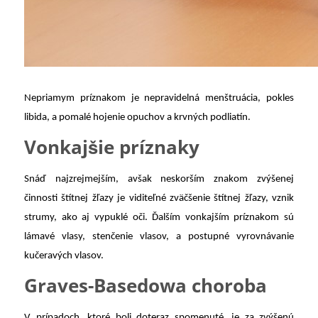
Nepriamym príznakom je nepravidelná menštruácia, pokles
libida, a pomalé hojenie opuchov a krvných podliatín.
Vonkajšie príznaky
Snáď najzrejmejším, avšak neskorším znakom zvýšenej
činnosti štítnej žľazy je viditeľné zväčšenie štítnej žľazy, vznik
strumy, ako aj vypuklé oči. Ďalším vonkajším príznakom sú
lámavé vlasy, stenčenie vlasov, a postupné vyrovnávanie
kučeravých vlasov.
Graves-Basedowa choroba
V prípadoch, ktoré boli doteraz spomenuté, je za zvýšenú