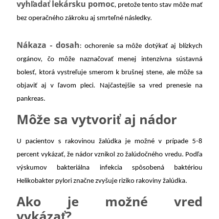
vyhľadať lekársku pomoc
, pretože tento stav môže mať
bez operačného zákroku aj smrteľné následky.
Nákaza - dosah
: ochorenie sa môže dotýkať aj blízkych
orgánov, čo môže naznačovať menej intenzívna sústavná
bolesť, ktorá vystreľuje smerom k brušnej stene, ale môže sa
objaviť aj v ľavom pleci. Najčastejšie sa vred prenesie na
pankreas.
Môže sa vytvoriť aj nádor
U pacientov s rakovinou žalúdka je možné v prípade 5-8
percent vykázať, že nádor vznikol zo žalúdočného vredu. Podľa
výskumov bakteriálna infekcia spôsobená baktériou
Helikobakter pylori značne zvyšuje riziko rakoviny žalúdka.
Ako je možné vred
vykázať?