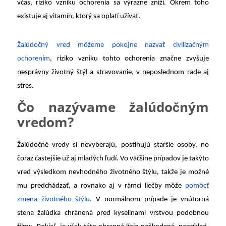
včas, riziko vzniku ochorenia sa výrazne zníži. Okrem toho
existuje aj vitamín, ktorý sa oplatí užívať.
Žalúdočný vred môžeme pokojne nazvať civilizačným
ochorením
, riziko vzniku tohto ochorenia značne zvyšuje
nesprávny životný štýl a stravovanie, v neposlednom rade aj
stres.
Čo nazývame žalúdočným
vredom?
Žalúdočné vredy si nevyberajú, postihujú staršie osoby, no
čoraz častejšie už aj mladých ľudí. Vo väčšine prípadov je takýto
vred výsledkom nevhodného životného štýlu, takže je možné
mu predchádzať, a rovnako aj v rámci liečby môže
pomôcť
zmena životného štýlu
. V normálnom prípade je vnútorná
stena žalúdka chránená pred kyselinami vrstvou podobnou