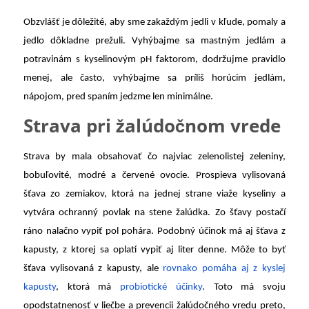
Obzvlášť je dôležité, aby sme zakaždým jedli v kľude, pomaly a
jedlo dôkladne prežuli. Vyhýbajme sa mastným jedlám a
potravinám s kyselinovým pH faktorom, dodržujme pravidlo
menej, ale často, vyhýbajme sa príliš horúcim jedlám,
nápojom, pred spaním jedzme len minimálne.
Strava pri žalúdočnom vrede
Strava by mala obsahovať čo najviac zelenolistej zeleniny,
bobuľovité, modré a červené ovocie. Prospieva vylisovaná
šťava zo zemiakov, ktorá na jednej strane viaže kyseliny a
vytvára ochranný povlak na stene žalúdka. Zo šťavy postačí
ráno nalačno vypiť pol pohára. Podobný účinok má aj šťava z
kapusty, z ktorej sa oplatí vypiť aj liter denne. Môže to byť
šťava vylisovaná z kapusty, ale
rovnako pomáha aj z kyslej
kapusty
, ktorá má
probiotické účinky
. Toto má svoju
opodstatnenosť v liečbe a prevencii žalúdočného vredu preto,