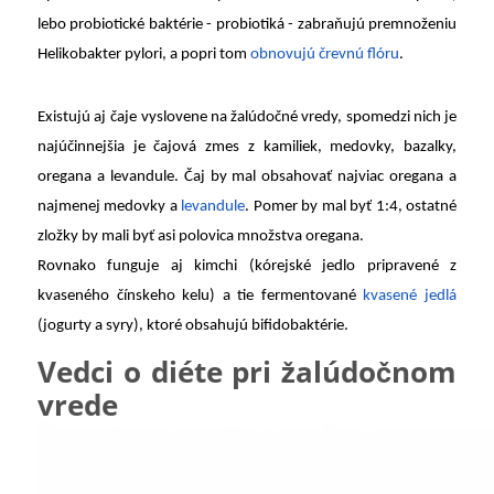
lebo probiotické baktérie - probiotiká - zabraňujú premnoženiu
Helikobakter pylori, a popri tom
obnovujú črevnú flóru
.
Existujú aj
čaje vyslovene na žalúdočné vredy, spomedzi nich je
najúčinnejšia je čajová zmes z kamiliek, medovky, bazalky,
oregana a levandule. Čaj by mal obsahovať najviac oregana a
najmenej medovky a
levandule
. Pomer by mal byť 1:4, ostatné
zložky by mali byť asi polovica množstva oregana.
Rovnako funguje aj kimchi (kórejské jedlo pripravené z
kvaseného čínskeho kelu) a tie fermentované
kvasené jedlá
(jogurty a syry), ktoré obsahujú bifidobaktérie.
Vedci o diéte pri žalúdočnom
vrede