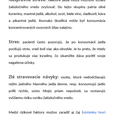
niektoré jedlá môžu možnosť vzniku
žalúdočného vredu zvyšovať. Do tejto skupiny patria silné
koreniny, mastné jedlá, alkohol, ocot, biele víno, sladkosti, káva
a pikantné jedlá. Rovnako škodlivá môže byť konzumácia
koncentrovaných ovocných štiav nalačno.
Stres:
pacienti často pozorujú, že po konzumácii jedla
pociťujú stres, vred bolí viac ako obvykle. Je to preto, že vtedy
sa produkuje viac kyseliny, čo okamžite dáva pocítiť svoje
negatívne účinky.
Zlé stravovacie návyky:
osoby, ktoré nedodržiavajú
režim jedného hlavného jedla denne, resp. konzumujú jedlo
príliš rýchlo, sústo hltajú priam nepožuté, sa vystavujú
vyššiemu riziku vzniku žalúdočného vredu.
Medzi rizikové faktory možno zaradiť aj čaj (
výnimku tvorí