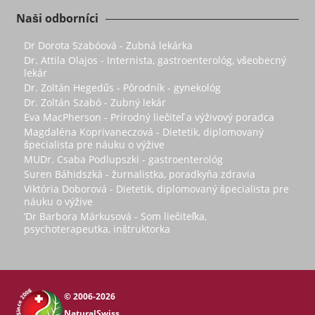
Naši odborníci
Dr Dorota Szabóová - Zubná lekárka
Dr. Attila Olajos - Internista, gastroenterológ, všeobecný
lekár
Dr. Zoltán Hegedűs - Pôrodník - gynekológ
Dr. Zoltán Szabó - Zubný lekár
Eva MacPherson - Prírodný liečiteľ a výživový poradca
Magdaléna Koprivaneczová - Dietetik, diplomovaný
špecialista pre náuku o výžive
MUDr. Csaba Podlupszki - gastroenterológ
Suren Báhidszká - žurnalistka, poradkyňa zdravia
Viktória Doborová - Dietetik, diplomovaný špecialista pre
náuku o výžive
’Dr Barbora Márkusová - Som liečiteľka,
psychoterapeutka, inštruktorka
© 2006-2026
NaturalSwiss