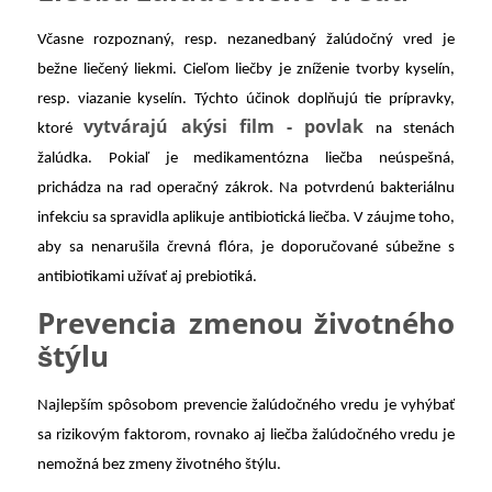
Včasne rozpoznaný, resp. nezanedbaný žalúdočný vred je
bežne liečený liekmi. Cieľom liečby je zníženie tvorby kyselín,
resp. viazanie kyselín. Týchto účinok doplňujú tie prípravky,
vytvárajú akýsi film - povlak
ktoré
na stenách
žalúdka. Pokiaľ je medikamentózna liečba neúspešná,
prichádza na rad operačný zákrok. Na potvrdenú bakteriálnu
infekciu sa spravidla aplikuje antibiotická liečba. V záujme toho,
aby sa nenarušila črevná flóra, je doporučované súbežne s
antibiotikami užívať aj prebiotiká.
Prevencia zmenou životného
štýlu
Najlepším spôsobom prevencie žalúdočného vredu je vyhýbať
sa rizikovým faktorom, rovnako aj liečba žalúdočného vredu je
nemožná bez zmeny životného štýlu.