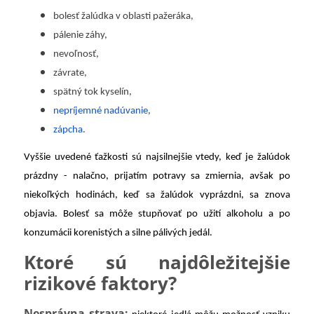
bolesť žalúdka v oblasti pažeráka,
pálenie záhy,
nevoľnosť,
závrate,
spätný tok kyselín,
nepríjemné nadúvanie
,
zápcha
.
Vyššie uvedené ťažkosti sú najsilnejšie vtedy, keď je žalúdok
prázdny - nalačno, prijatím potravy sa zmiernia, avšak po
niekoľkých hodinách, keď sa žalúdok vyprázdni, sa znova
objavia. Bolesť sa môže stupňovať po užití alkoholu a po
konzumácii korenistých a silne pálivých jedál.
Ktoré sú najdôležitejšie
rizikové faktory?
Nesprávna strava: