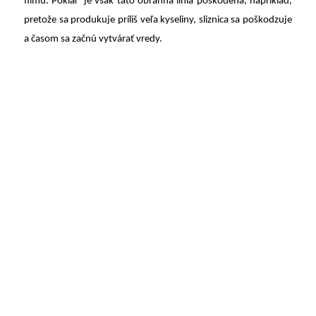
filmu. Pokiaľ je však táto obranná línia poškodená, napríklad,
pretože sa produkuje príliš veľa kyseliny, sliznica sa poškodzuje
a časom sa začnú vytvárať vredy.