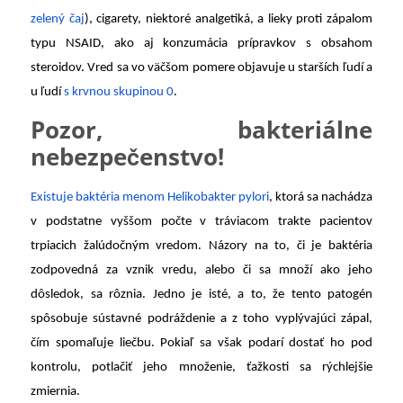
zelený čaj
), cigarety, niektoré analgetiká, a lieky proti zápalom
typu NSAID, ako aj konzumácia prípravkov s obsahom
steroidov. Vred sa vo väčšom pomere objavuje u starších ľudí a
u ľudí
s krvnou skupinou 0
.
Pozor, bakteriálne
nebezpečenstvo!
Existuje baktéria menom Helikobakter pylori
, ktorá sa nachádza
v podstatne vyššom počte v tráviacom trakte pacientov
trpiacich žalúdočným vredom. Názory na to, či je baktéria
zodpovedná za vznik vredu, alebo či sa množí ako jeho
dôsledok, sa rôznia. Jedno je isté, a to, že tento patogén
spôsobuje sústavné podráždenie a z toho vyplývajúci zápal,
čím spomaľuje liečbu. Pokiaľ sa však podarí dostať ho pod
kontrolu, potlačiť jeho množenie, ťažkosti sa rýchlejšie
zmiernia.