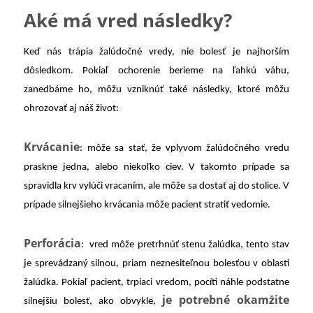
Aké má vred následky?
Keď nás trápia žalúdočné vredy, nie bolesť je najhorším
dôsledkom. Pokiaľ ochorenie berieme na ľahkú váhu,
zanedbáme ho, môžu vzniknúť také následky, ktoré môžu
ohrozovať aj náš život:
Krvácanie
: môže sa stať, že vplyvom žalúdočného vredu
praskne jedna, alebo niekoľko ciev. V takomto prípade sa
spravidla krv vylúči vracaním, ale môže sa dostať aj do stolice. V
prípade silnejšieho krvácania môže pacient stratiť vedomie.
Perforácia
: vred môže pretrhnúť stenu žalúdka, tento stav
je sprevádzaný silnou, priam neznesiteľnou bolesťou v oblasti
žalúdka. Pokiaľ pacient, trpiaci vredom, pocíti náhle podstatne
je potrebné okamžite
silnejšiu bolesť, ako obvykle,