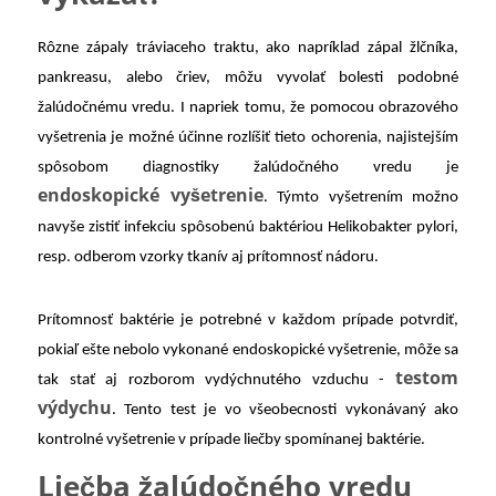
Rôzne zápaly tráviaceho traktu, ako napríklad zápal žlčníka,
pankreasu, alebo čriev, môžu vyvolať bolesti podobné
žalúdočnému vredu. I napriek tomu, že pomocou obrazového
vyšetrenia je možné účinne rozlíšiť tieto ochorenia, najistejším
spôsobom diagnostiky žalúdočného vredu je
endoskopické vyšetrenie
. Týmto vyšetrením možno
navyše zistiť infekciu spôsobenú baktériou Helikobakter pylori,
resp. odberom vzorky tkanív aj prítomnosť nádoru.
Prítomnosť baktérie je potrebné v každom prípade potvrdiť,
pokiaľ ešte nebolo vykonané endoskopické vyšetrenie, môže sa
testom
tak stať aj rozborom vydýchnutého vzduchu -
výdychu
. Tento test je vo všeobecnosti vykonávaný ako
kontrolné vyšetrenie v prípade liečby spomínanej baktérie.
Liečba žalúdočného vredu