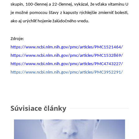
skupín, 100-člennej a 22-člennej, vykázal, že vďaka vitamínu U
je možné pomocou šťavy z kapusty rýchlejšie zmierniť bolesti,
ako aj urýchliť hojenie žalúdočného vredu.
Zdroje:
https://www.ncbi.nlm.nih.gov/pmc/articles/PMC1521464/
https://www.ncbi.nlm.nih.gov/pmc/articles/PMC1532869/
https://www.ncbi.nlm.nih.gov/pmc/articles/PMC4743227/
https://www.ncbi.nlm.nih.gov/pmc/articles/PMC3952291/
Súvisiace články