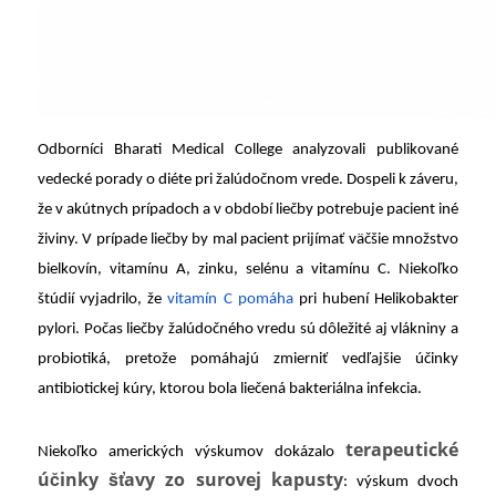
Odborníci Bharati Medical College analyzovali publikované
vedecké porady o diéte pri žalúdočnom vrede. Dospeli k záveru,
že v akútnych prípadoch a v období liečby potrebuje pacient iné
živiny. V prípade liečby by mal pacient prijímať väčšie množstvo
bielkovín, vitamínu A, zinku, selénu a vitamínu C. Niekoľko
štúdií vyjadrilo, že
vitamín C pomáha
pri hubení Helikobakter
pylori. Počas liečby žalúdočného vredu sú dôležité aj vlákniny a
probiotiká, pretože pomáhajú zmierniť vedľajšie účinky
antibiotickej kúry, ktorou bola liečená bakteriálna infekcia.
terapeutické
Niekoľko amerických výskumov dokázalo
účinky šťavy zo surovej kapusty
: výskum dvoch