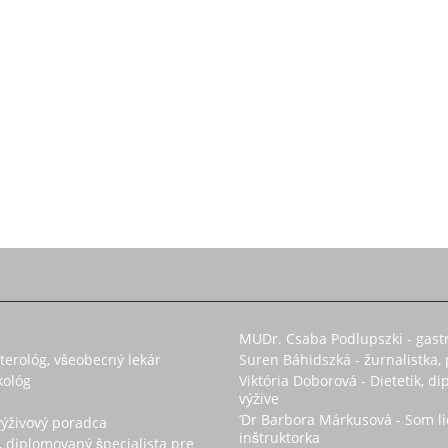
MUDr. Csaba Podlupszki - gast
enterológ, všeobecný lekár
Suren Báhidszká - žurnalistka,
kológ
Viktória Doborová - Dietetik, d
výžive
’Dr Barbora Márkusová - Som li
výživový poradca
inštruktorka
, diplomovaný špecialista pre