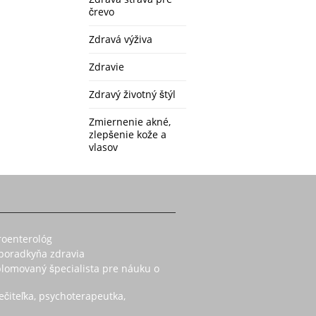
črevo
Zdravá výživa
Zdravie
Zdravý životný štýl
Zmiernenie akné,
zlepšenie kože a
vlasov
roenterológ
 poradkyňa zdravia
iplomovaný špecialista pre náuku o
ečiteľka, psychoterapeutka,