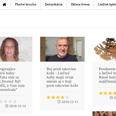
Ploché brucho
Detoxikácia
Očista čreva
Liečivé byli
rgizujúce
Boj proti rakovine
Posilnenie
čivé huby:
kože - Liečivé
a liečivé h
ďaka nim sa
huby majú svoje
Ktoré hub
 životný štýl
miesto aj v boji
najúčinnej
pšil, o čom som
proti rakovine kože
 nesnívala”
2
2018-12-11
2018-12-14