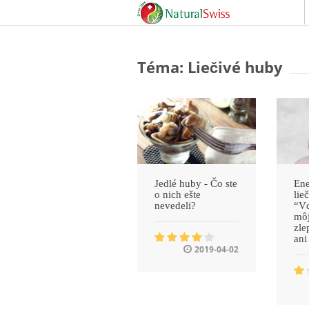
Téma: Liečivé huby
Jedlé huby - Čo ste
Ene
o nich ešte
lie
nevedeli?
“V
môj
zle
ani
2019-04-02