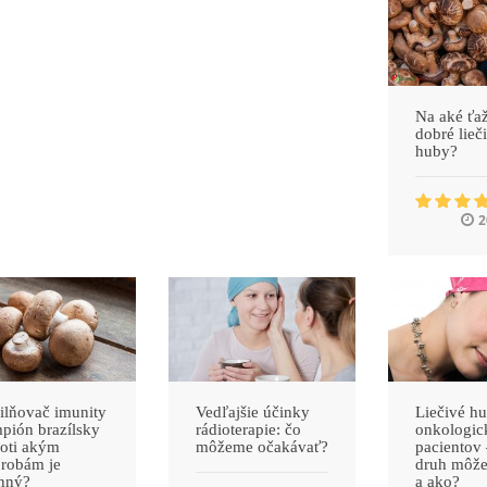
Na aké ťaž
dobré lieč
huby?
2
ilňovač imunity
Vedľajšie účinky
Liečivé h
pión brazílsky
rádioterapie: čo
onkologic
roti akým
môžeme očakávať?
pacientov
robám je
druh môž
nný?
a ako?