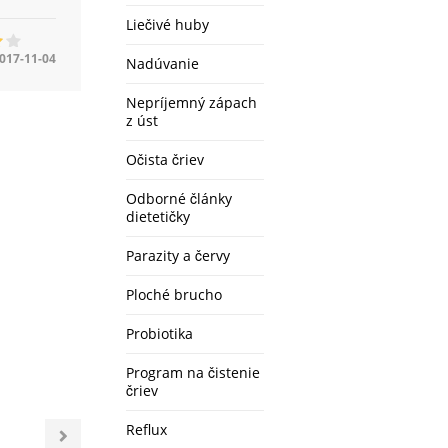
Liečivé huby
017-11-04
Nadúvanie
Nepríjemný zápach
z úst
Očista čriev
Odborné články
dietetičky
Parazity a červy
Ploché brucho
Probiotika
Program na čistenie
čriev
Reflux