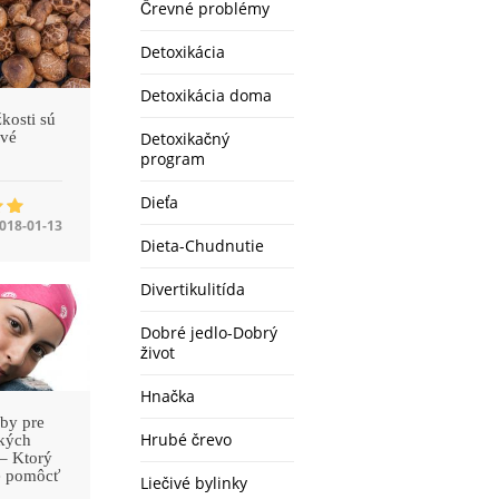
Črevné problémy
Detoxikácia
Detoxikácia doma
kosti sú
ivé
Detoxikačný
program
Dieťa
018-01-13
Dieta-Chudnutie
Divertikulitída
Dobré jedlo-Dobrý
život
Hnačka
uby pre
Hrubé črevo
kých
 – Ktorý
e pomôcť
Liečivé bylinky