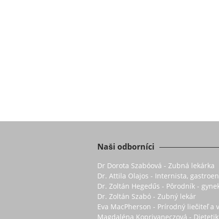
Naši odborníci
Dr Dorota Szabóová - Zubná lekárka
Dr. Attila Olajos - Internista, gastro
Dr. Zoltán Hegedűs - Pôrodník - gyne
Dr. Zoltán Szabó - Zubný lekár
Eva MacPherson - Prírodný liečiteľ a 
Magdaléna Koprivaneczová - Dietetik