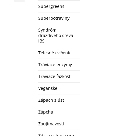
Supergreens
Superpotraviny
Syndróm
dráždivého čreva -
IBS
Telesné cvičenie
Tráviace enzýmy
Tráviace ťažkosti
Vegánske
Zápach z úst
Zápcha
Zaujímavosti
Zdravá strava pre