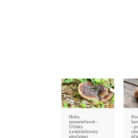
Huba
Pos
nesmrteľnosti –
šam
Účinky
- p
Lesklokôrovky
cho
obyčajnej
úči