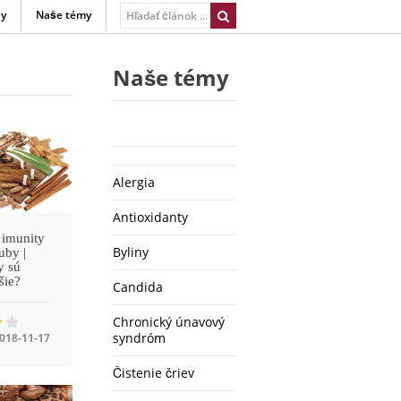
ny
Naše témy
Naše témy
Alergia
Antioxidanty
 imunity
Byliny
uby |
y sú
šie?
Candida
Chronický únavový
syndróm
018-11-17
Čistenie čriev