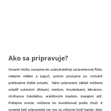
Ako sa pripravuje?
Ovsené vločky nasypme do uzatvárateľnej zavaraninovej fľaše,
nalejme mlieko a jogurt, potom postupne po vrstvách
pridávajme ďalšie prísady. Takto pripravený základ môžeme
osladiť sušenými slivkami, medom, hrozienkami, lekvárom,
strúhanou čokoládou, arašidovým maslom, mangom atď.
Pridajme ovocie, môžeme ho kombinovať podľa chuti. K
ovsenej kaši pripravenej cez noc sa výborne hodí banán, kiwi,