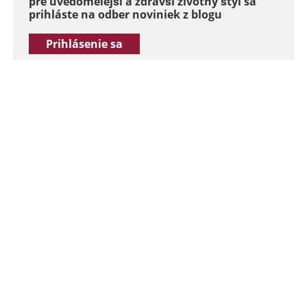
pre uvedomelejší a zdravší životný štýl sa
prihláste na odber noviniek z blogu
Prihlásenie sa