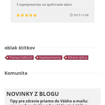
3 superpotraviny na spaľovanie tukov
2017-11-08
oblak štítkov
Tráviace ťažkosti
Superpotraviny
Zdravá výživa
Komunita
NOVINKY Z BLOGU
Tipy pre zdravie priamo do Vášho e-mailu: