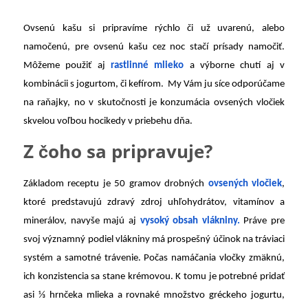
Ovsenú kašu si pripravíme rýchlo či už uvarenú, alebo
namočenú, pre ovsenú kašu cez noc stačí prísady namočiť.
Môžeme použiť aj
rastlinné mlieko
a výborne chutí aj v
kombinácii s jogurtom, či kefírom. My Vám ju síce odporúčame
na raňajky, no v skutočnosti je konzumácia ovsených vločiek
skvelou voľbou hocikedy v priebehu dňa.
Z čoho sa pripravuje?
Základom receptu je 50 gramov drobných
ovsených vločiek
,
ktoré predstavujú zdravý zdroj uhľohydrátov, vitamínov a
minerálov, navyše majú aj
vysoký obsah vlákniny.
Práve pre
svoj významný podiel vlákniny má prospešný účinok na tráviaci
systém a samotné trávenie. Počas namáčania vločky zmäknú,
ich konzistencia sa stane krémovou. K tomu je potrebné pridať
asi ⅓ hrnčeka mlieka a rovnaké množstvo gréckeho jogurtu,