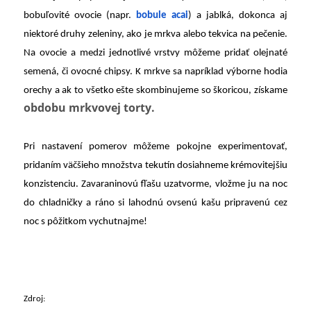
bobuľovité ovocie (napr.
bobule acai
) a jablká, dokonca aj
niektoré druhy zeleniny, ako je mrkva alebo tekvica na pečenie.
Na ovocie a medzi jednotlivé vrstvy môžeme pridať olejnaté
semená, či ovocné chipsy. K mrkve sa napríklad výborne hodia
orechy a ak to všetko ešte skombinujeme so škoricou, získame
obdobu mrkvovej torty.
Pri nastavení pomerov môžeme pokojne experimentovať,
pridaním väčšieho množstva tekutín dosiahneme krémovitejšiu
konzistenciu. Zavaraninovú fľašu uzatvorme, vložme ju na noc
do chladničky a ráno si lahodnú ovsenú kašu pripravenú cez
noc s pôžitkom vychutnajme!
Zdroj: