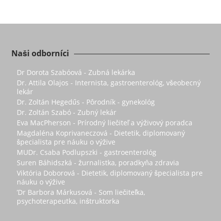
Naši odborníci
Dr Dorota Szabóová - Zubná lekárka
Dr. Attila Olajos - Internista, gastroenterológ, všeobecný
lekár
Dr. Zoltán Hegedűs - Pôrodník - gynekológ
Dr. Zoltán Szabó - Zubný lekár
Eva MacPherson - Prírodný liečiteľ a výživový poradca
Magdaléna Koprivaneczová - Dietetik, diplomovaný
špecialista pre náuku o výžive
MUDr. Csaba Podlupszki - gastroenterológ
Suren Báhidszká - žurnalistka, poradkyňa zdravia
Viktória Doborová - Dietetik, diplomovaný špecialista pre
náuku o výžive
’Dr Barbora Márkusová - Som liečiteľka,
psychoterapeutka, inštruktorka