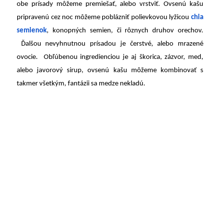
obe prísady môžeme premiešať, alebo vrstviť. Ovsenú kašu
pripravenú cez noc môžeme poblázniť polievkovou lyžicou
chia
semienok
, konopných semien, či rôznych druhov orechov.
Ďalšou nevyhnutnou prísadou je čerstvé, alebo mrazené
ovocie. Obľúbenou ingredienciou je aj škorica, zázvor, med,
alebo javorový sirup, ovsenú kašu môžeme kombinovať s
takmer všetkým, fantázii sa medze nekladú.