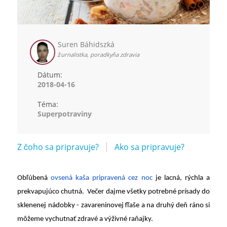
Suren Báhidszká
žurnalistka, poradkyňa zdravia
Dátum:
2018-04-16
Téma:
Superpotraviny
Z čoho sa pripravuje?
Ako sa pripravuje?
Obľúbená
ovsená kaša pripravená cez noc
je lacná, rýchla a
prekvapujúco chutná. Večer dajme všetky potrebné prísady do
sklenenej nádobky - zavareninovej fľaše a na druhý deň ráno si
môžeme vychutnať zdravé a výživné raňajky.