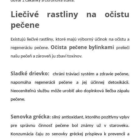
odvar z čakanky a citrónová šťava.
Liečivé rastliny na očistu
pečene
Existujú liečivé rastliny, ktoré majú výborný účinok na očistu a
Očista pečene bylinkami
regeneráciu pečene.
prelieči
našu pečeň a zároveň ju zbaví toxínov.
Sladké drievko:
chráni tráviaci systém a zdravie pečene,
napomáha regenerácii pečene a jej účinnej detoxikácii.
Neoceniteľnú službu môže urobiť ako doplnková liečba zápalu
pečene.
Senovka grécka
: silný antioxidant, ktorého pozitívny vplyv
pre správnu činnosť pečene bol známy už v staroveku.
Konzumácia čaju zo senovky gréckej prispieva k prevencii a