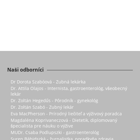
Naši odborníci
Dr Dorota Szabóová - Zubná lekárka
Dr. Attila Olajos - Internista, gastroenterológ, všeobecný
lekár
Dr. Zoltán Hegedűs - Pôrodník - gynekológ
Dr. Zoltán Szabó - Zubný lekár
Eva MacPherson - Prírodný liečiteľ a výživový poradca
Magdaléna Koprivaneczová - Dietetik, diplomovaný
špecialista pre náuku o výžive
MUDr. Csaba Podlupszki - gastroenterológ
Suren Báhidszká - žurnalistka, poradkyňa zdravia