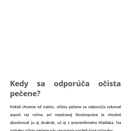
Kedy sa odporúča očista
pečene?
Pokiaľ chceme ísť naisto, očistu pečene sa odporúča vykonať
aspoň raz ročne, pri nezdravej životospráve je vhodné
absolvovať ju aj dvakrát, už aj z preventívneho hľadiska. Na
potrebu očisty pečene nás upozornia nasledujúce príznaky: