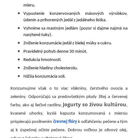
mieru.
Vypustenie konzervovaných mäsových výrobkov,
údenín a prihorených jedál z jedálneho lístka.
Vyhnime sa mastným jedlám (pozor si dajme najmä na
nasýtené tuky).
Zníženie konzumácie jedál z bielej múky a cukru.
Pravidelný pohyb denne 30 minút.
Redukcia hmotnosti.
Zníženie hladiny cholesterolu.
Nižšia konzumácia soli.
Konzumujme však o to viac vlákniny, čerstvého ovocia a
zeleniny. Odporúčajú sa predovšetkým plody žltej a červenej
Jogurty so živou kultúrou
farby, ako aj liečivé rastliny.
,
kvasené uhorky, kyslá kapusta konzumovaná s mierou
prispievajú posilnením
črevnej flóry
k odľahčeniu pečene a tým
aj k úspešnej očiste pečene. Dobrou voľbou je olivový olej,