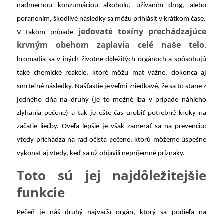
nadmernou konzumáciou alkoholu, užívaním drog, alebo
poranením, škodlivé následky sa môžu prihlásiť v krátkom čase.
jedovaté toxíny prechádzajúce
V takom prípade
krvným obehom zaplavia celé naše telo
,
hromadia sa v iných životne dôležitých orgánoch a spôsobujú
také chemické reakcie, ktoré môžu mať vážne, dokonca aj
smrteľné následky. Našťastie je veľmi zriedkavé, že sa to stane z
jedného dňa na druhý (je to možné iba v prípade náhleho
zlyhania pečene) a tak je ešte čas urobiť potrebné kroky na
začatie liečby. Oveľa lepšie je však zamerať sa na prevenciu:
vtedy prichádza na rad očista pečene, ktorú môžeme úspešne
vykonať aj vtedy, keď sa už objavili nepríjemné príznaky.
Toto sú jej najdôležitejšie
funkcie
Pečeň je náš druhý najväčší orgán, ktorý sa podieľa na