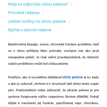
Kedy sa odporúča očista pečene?
Prírodné riešenia
Liečivé rastliny na očistu pečene
Rýchle a účinné riešenie
Bezdôvodná letargia, únava, chronické tráviace problémy: keď
sa o slovo prihlásia tieto príznaky, zvyčajne nás ako prvé
nenapadne pečeň. Je však veľmi pravdepodobné, že riešením
našich problémov môže byť očista pečene.
Predtým, ako si vysvetlíme dôležitosť
očisty pečene
aj to, kedy
a ako ju vykonať, zhrňme si v stručnosti aké úlohy tento orgán
plní. Predovšetkým treba zdôrazniť, že zdravie pečene je pre
správne fungovanie nášho organizmu životne dôležité. Pokiaľ
dôjde k narušeniu jej funkcie, zapríčinenej napr. chorobou,