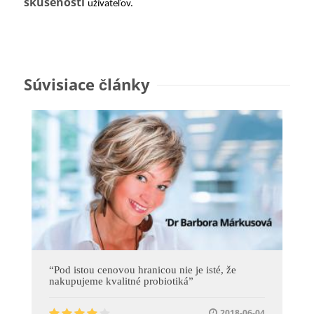
skúsenosti
užívateľov.
Súvisiace články
“Pod istou cenovou hranicou nie je isté, že
nakupujeme kvalitné probiotiká”
2018-06-04