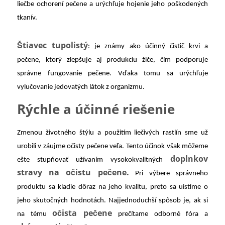
liečbe ochorení pečene a urýchľuje hojenie jeho poškodených
tkanív.
Štiavec tupolistý
: je známy ako účinný čistič krvi a
pečene, ktorý zlepšuje aj produkciu žlče, čím podporuje
správne fungovanie pečene. Vďaka tomu sa urýchľuje
vylučovanie jedovatých látok z organizmu.
Rýchle a účinné riešenie
Zmenou životného štýlu a použitím liečivých rastlín sme už
urobili v záujme očisty pečene veľa. Tento účinok však môžeme
doplnkov
ešte stupňovať užívaním vysokokvalitných
stravy na očistu pečene.
Pri výbere správneho
produktu sa kladie dôraz na jeho kvalitu, preto sa uistime o
jeho skutočných hodnotách. Najjednoduchší spôsob je, ak si
očista pečene
na tému
prečítame odborné fóra a