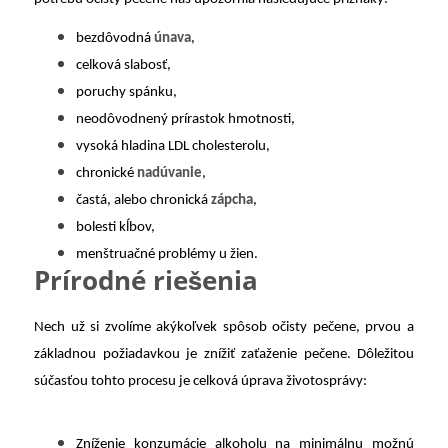
bezdôvodná
únava
,
celková slabosť,
poruchy spánku,
neodôvodnený prírastok hmotnosti,
vysoká hladina LDL cholesterolu,
chronické
nadúvanie
,
častá, alebo chronická
zápcha
,
bolesti kĺbov,
menštruačné problémy u žien.
Prírodné riešenia
Nech už si zvolíme akýkoľvek spôsob očisty pečene, prvou a
základnou požiadavkou je znížiť zaťaženie pečene. Dôležitou
súčasťou tohto procesu je celková úprava životosprávy:
Zníženie konzumácie alkoholu na minimálnu možnú