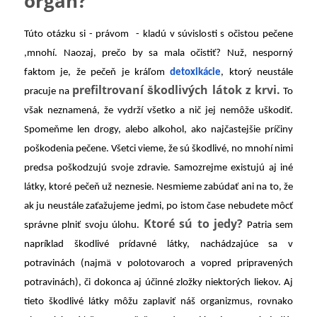
orgán?
Túto otázku si - právom - kladú v súvislosti s očistou pečene
,mnohí. Naozaj, prečo by sa mala očistiť? Nuž, nesporný
faktom je, že pečeň je kráľom
detoxikácie
, ktorý neustále
prefiltrovaní škodlivých látok z krvi.
pracuje na
To
však neznamená, že vydrží všetko a nič jej nemôže uškodiť.
Spomeňme len drogy, alebo alkohol, ako najčastejšie príčiny
poškodenia pečene. Všetci vieme, že sú škodlivé, no mnohí nimi
predsa poškodzujú svoje zdravie. Samozrejme existujú aj iné
látky, ktoré pečeň už neznesie. Nesmieme zabúdať ani na to, že
ak ju neustále zaťažujeme jedmi, po istom čase nebudete môcť
Ktoré sú to jedy?
správne plniť svoju úlohu.
Patria sem
napríklad škodlivé prídavné látky, nachádzajúce sa v
potravinách (najmä v polotovaroch a vopred pripravených
potravinách), či dokonca aj účinné zložky niektorých liekov. Aj
tieto škodlivé látky môžu zaplaviť náš organizmus, rovnako