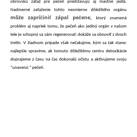
obrovskú záťaž pre pečeň predstavujú aj mastné jedlá.
Nadmerné zaťaženie tohto nesmierne dôležitého orgánu
môže zapríčiniť zápal pečene,
ktorý znamená
problém aj napriek tomu, že pečeň ako jediný orgán v našom
tele je schopný sa sám
regenerovať: dokáže sa obnoviť z dvoch
tretín. V žiadnom prípade však nečakajme, kým sa tak stane:
najlepšie spravíme, ak tomuto dôležitému centru detoxikácie
doprajeme z času na čas dokonalú očistu a aktivujeme svoju
“unavenú “ pečeň.