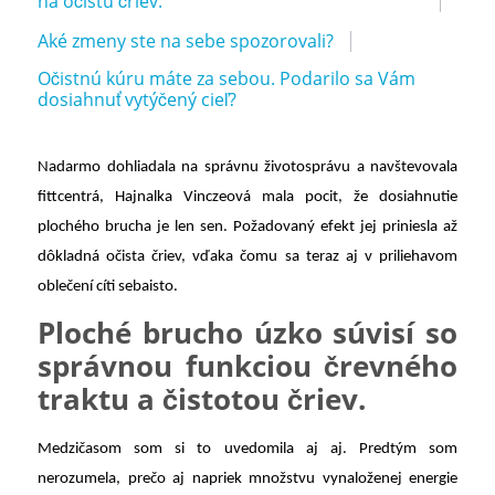
na očistu čriev.
Aké zmeny ste na sebe spozorovali?
Očistnú kúru máte za sebou. Podarilo sa Vám
dosiahnuť vytýčený cieľ?
Nadarmo dohliadala na správnu životosprávu a navštevovala
fittcentrá, Hajnalka Vinczeová mala pocit, že dosiahnutie
plochého brucha je len sen. Požadovaný efekt jej priniesla až
dôkladná očista čriev, vďaka čomu sa teraz aj v priliehavom
oblečení cíti sebaisto.
Ploché brucho úzko súvisí so
správnou funkciou črevného
traktu a čistotou čriev.
Medzičasom som si to uvedomila aj aj. Predtým som
nerozumela, prečo aj napriek množstvu vynaloženej energie