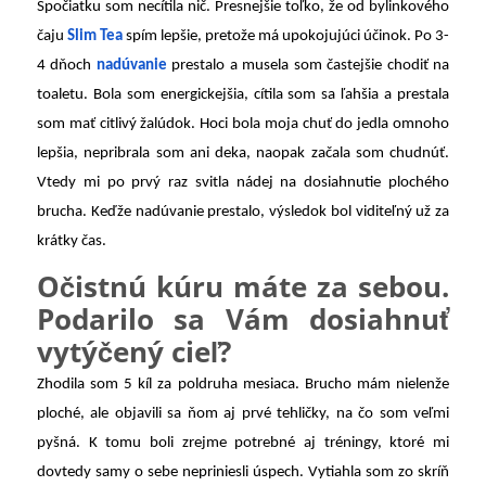
Spočiatku som necítila nič. Presnejšie toľko, že od bylinkového
čaju
Slim Tea
spím lepšie, pretože má upokojujúci účinok. Po 3-
4 dňoch
nadúvanie
prestalo a musela som častejšie chodiť na
toaletu. Bola som energickejšia, cítila som sa ľahšia a prestala
som mať citlivý žalúdok. Hoci bola moja chuť do jedla omnoho
lepšia, nepribrala som ani deka, naopak začala som chudnúť.
Vtedy mi po prvý raz svitla nádej na dosiahnutie plochého
brucha. Keďže nadúvanie prestalo, výsledok bol viditeľný už za
krátky čas.
Očistnú kúru máte za sebou.
Podarilo sa Vám dosiahnuť
vytýčený cieľ?
Zhodila som 5 kíl za poldruha mesiaca. Brucho mám nielenže
ploché, ale objavili sa ňom aj prvé tehličky, na čo som veľmi
pyšná. K tomu boli zrejme potrebné aj tréningy, ktoré mi
dovtedy samy o sebe nepriniesli úspech. Vytiahla som zo skríň