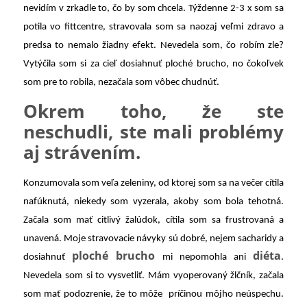
nevidím v zrkadle to, čo by som chcela. Týždenne 2-3 x som sa
potila vo fittcentre, stravovala som sa naozaj veľmi zdravo a
predsa to nemalo žiadny efekt. Nevedela som, čo robím zle?
Vytýčila som si za cieľ dosiahnuť ploché brucho, no čokoľvek
som pre to robila, nezačala som vôbec chudnúť.
Okrem toho, že ste
neschudli, ste mali problémy
aj strávením.
Konzumovala som veľa zeleniny, od ktorej som sa na večer cítila
nafúknutá, niekedy som vyzerala, akoby som bola tehotná.
Začala som mať citlivý žalúdok, cítila som sa frustrovaná a
unavená. Moje stravovacie návyky sú dobré, nejem sacharidy a
ploché brucho
diéta
dosiahnuť
mi nepomohla ani
.
Nevedela som si to vysvetliť. Mám vyoperovaný žlčník, začala
som mať podozrenie, že to môže príčinou môjho neúspechu.