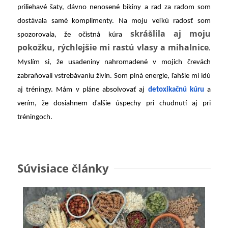
priliehavé šaty, dávno nenosené bikiny a rad za radom som
dostávala samé komplimenty. Na moju veľkú radosť som
skrášlila aj moju
spozorovala, že očistná kúra
pokožku, rýchlejšie mi rastú vlasy a mihalnice
.
Myslím si, že usadeniny nahromadené v mojich črevách
zabraňovali vstrebávaniu živín. Som plná energie, ľahšie mi idú
aj tréningy. Mám v pláne absolvovať aj
detoxikačnú kúru
a
verím, že dosiahnem ďalšie úspechy pri chudnutí aj pri
tréningoch.
Súvisiace články