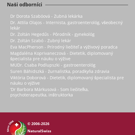
Naši odborníci
Dr Dorota Szabóová - Zubná lekárka
Dr. Attila Olajos - Internista, gastroenterológ, všeobecný
lekár
Dr. Zoltán Hegedűs - Pôrodník - gynekológ
Dr. Zoltán Szabó - Zubný lekár
Eva MacPherson - Prírodný liečiteľ a výživový poradca
Magdaléna Koprivaneczová - Dietetik, diplomovaný
špecialista pre náuku o výžive
MUDr. Csaba Podlupszki - gastroenterológ
Suren Báhidszká - žurnalistka, poradkyňa zdravia
Viktória Doborová - Dietetik, diplomovaný špecialista pre
náuku o výžive
’Dr Barbora Márkusová - Som liečiteľka,
psychoterapeutka, inštruktorka
© 2006-2026
NaturalSwiss