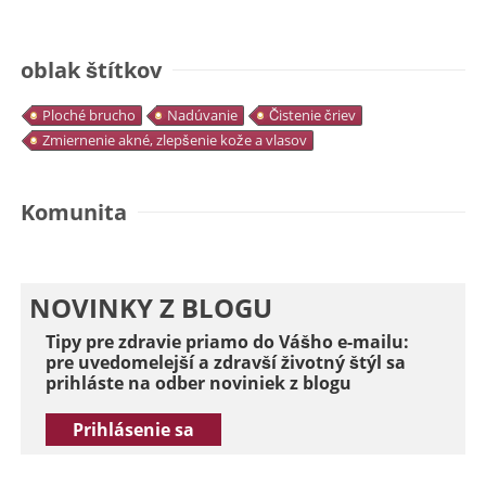
oblak štítkov
Ploché brucho
Nadúvanie
Čistenie čriev
Zmiernenie akné, zlepšenie kože a vlasov
Komunita
NOVINKY Z BLOGU
Tipy pre zdravie priamo do Vášho e-mailu:
pre uvedomelejší a zdravší životný štýl sa
prihláste na odber noviniek z blogu
Prihlásenie sa