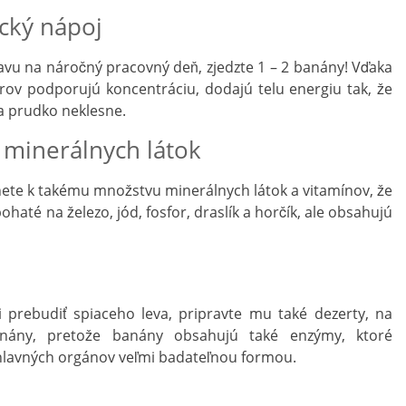
cký nápoj
avu na náročný pracovný deň, zjedzte 1 – 2 banány! Vďaka
v podporujú koncentráciu, dodajú telu energiu tak, že
va prudko neklesne.
 minerálnych látok
te k takému množstvu minerálnych látok a vitamínov, že
ohaté na železo, jód, fosfor, draslík a horčík, ale obsahujú
 prebudiť spiaceho leva, pripravte mu také dezerty, na
anány, pretože banány obsahujú také enzýmy, ktoré
lavných orgánov veľmi badateľnou formou.