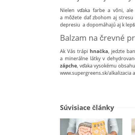
Nielen vďaka farbe a vôni, al
a môžete dať zbohom aj stresu 
depresiu a dopomáhajú aj k lep
Balzam na črevné p
Ak Vás trápi
hnačka
, jedzte ba
a minerálne látky v dehydrovan
zápche
, vďaka vysokému obsah
www.supergreens.sk/alkalizacia a
Súvisiace články