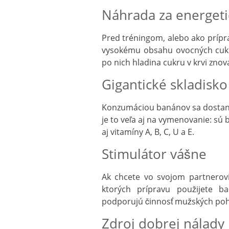
Náhrada za energeti
Pred tréningom, alebo ako prípr
vysokému obsahu ovocných cukro
po nich hladina cukru v krvi zno
Gigantické skladisko
Konzumáciou banánov sa dostane
je to veľa aj na vymenovanie: sú b
aj vitamíny A, B, C, U a E.
Stimulátor vášne
Ak chcete vo svojom partnerovi
ktorých prípravu použijete b
podporujú činnosť mužských poh
Zdroj dobrej nálady