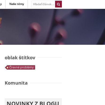
ny
Naše témy
oblak štítkov
Črevné problémy
Komunita
NOVINKY Z BLOGU