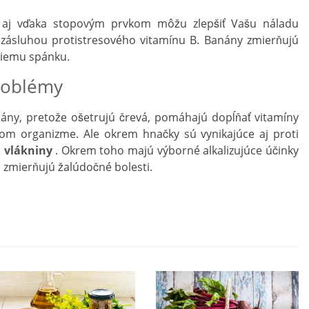
e aj vďaka stopovým prvkom môžu zlepšiť Vašu náladu
zásluhou protistresového vitamínu B. Banány zmierňujú
šiemu spánku.
roblémy
nány, pretože ošetrujú črevá, pomáhajú dopĺňať vitamíny
om organizme. Ale okrem hnačky sú vynikajúce aj proti
u
vlákniny
. Okrem toho majú výborné alkalizujúce účinky
 zmierňujú žalúdočné bolesti.