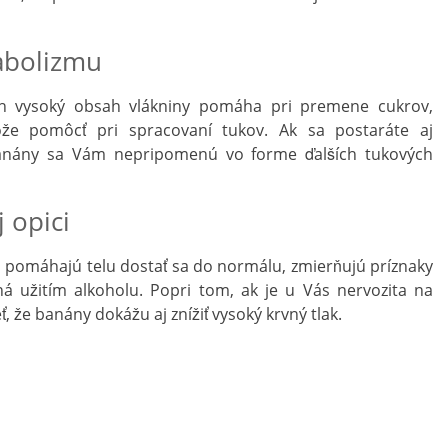
abolizmu
ich vysoký obsah vlákniny pomáha pri premene cukrov,
e pomôcť pri spracovaní tukov. Ak sa postaráte aj
banány sa Vám nepripomenú vo forme ďalších tukových
 opici
pomáhajú telu dostať sa do normálu, zmierňujú príznaky
á užitím alkoholu. Popri tom, ak je u Vás nervozita na
 že banány dokážu aj znížiť vysoký krvný tlak.