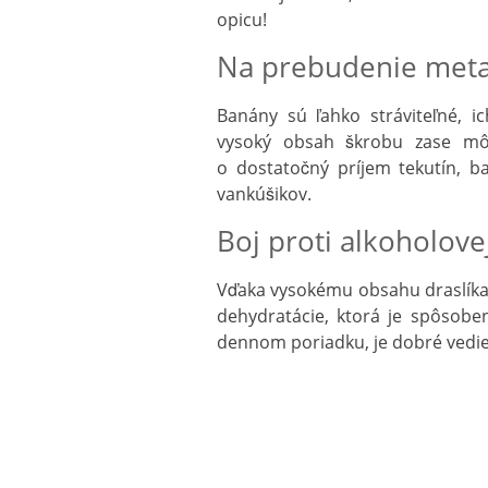
opicu!
Na prebudenie met
Banány sú ľahko stráviteľné, 
vysoký obsah škrobu zase môž
o dostatočný príjem tekutín, 
vankúšikov.
Boj proti alkoholovej
Vďaka vysokému obsahu draslíka 
dehydratácie, ktorá je spôsoben
dennom poriadku, je dobré vedieť,