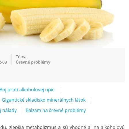
Téma:
2-03
Črevné problémy
Boj proti alkoholovej opici
Gigantické skladisko minerálnych látok
j nálady
Balzam na črevné problémy
adu, zlepšia metabolizmus a sú vhodné aj na alkoholovú