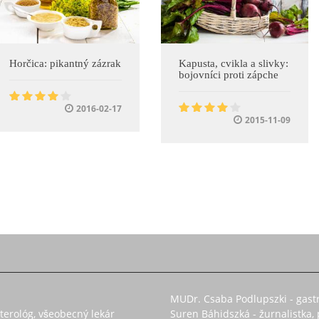
Horčica: pikantný zázrak
Kapusta, cvikla a slivky:
bojovníci proti zápche
2016-02-17
2015-11-09
MUDr. Csaba Podlupszki - gast
enterológ, všeobecný lekár
Suren Báhidszká - žurnalistka,