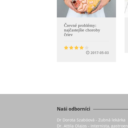
Črevné problémy:
najčastejšie choroby
čriev
2017-05-03
Naši odborníci
Dr Dorota Szabóová - Zubná lekárka
Dr. Attila Olajos - Internista, gastro