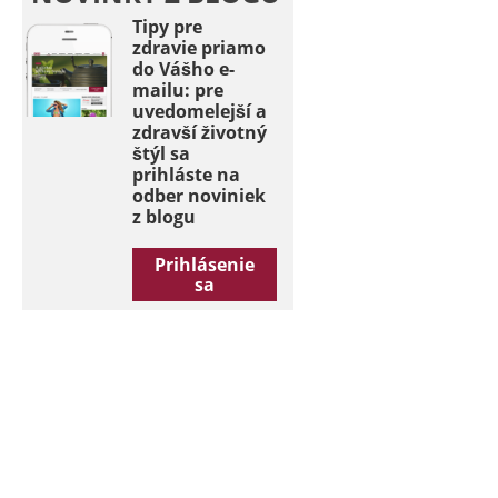
Tipy pre
zdravie priamo
do Vášho e-
mailu: pre
uvedomelejší a
zdravší životný
štýl sa
prihláste na
odber noviniek
z blogu
Prihlásenie
sa