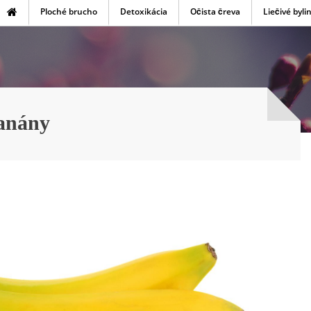
Ploché brucho
Detoxikácia
Očista čreva
Liečivé byli
banány