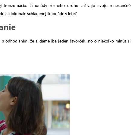
ej konzumáciu. Limonády rôzneho druhu zažívajú svoje renesančné
odolal dokonale schladenej limonáde v lete?
anie
 s odhodlaním, že si dáme iba jeden štvorček, no o niekoľko minút si