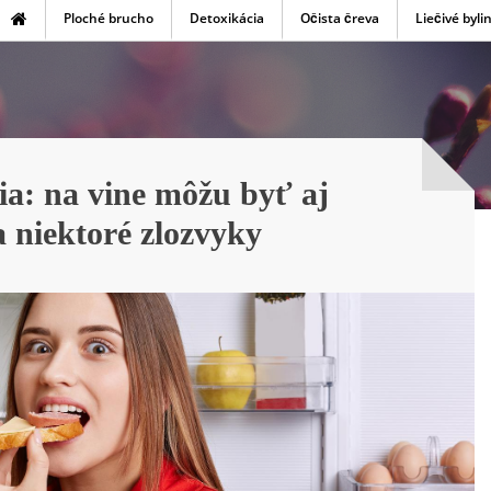
Ploché brucho
Detoxikácia
Očista čreva
Liečivé byli
ia: na vine môžu byť aj
a niektoré zlozvyky