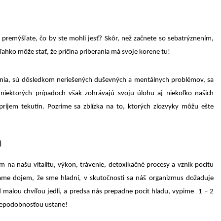
 premýšľate, čo by ste mohli jesť? Skôr, než začnete so sebatrýznením,
 ľahko môže stať, že príčina priberania má svoje korene tu!
rania, sú dôsledkom neriešených duševných a mentálnych problémov, sa
niektorých prípadoch však zohrávajú svoju úlohu aj niekoľko našich
príjem tekutín. Pozrime sa zblízka na to, ktorých zlozvyky môžu ešte
n
 na našu vitalitu, výkon, trávenie, detoxikačné procesy a vznik pocitu
áme dojem, že sme hladní, v skutočnosti sa náš organizmus dožaduje
d malou chvíľou jedli, a predsa nás prepadne pocit hladu, vypime 1 – 2
vdepodobnosťou ustane!