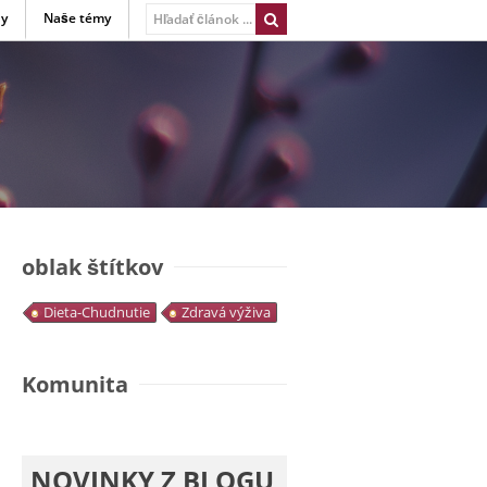
ny
Naše témy
oblak štítkov
Dieta-Chudnutie
Zdravá výživa
Komunita
NOVINKY Z BLOGU