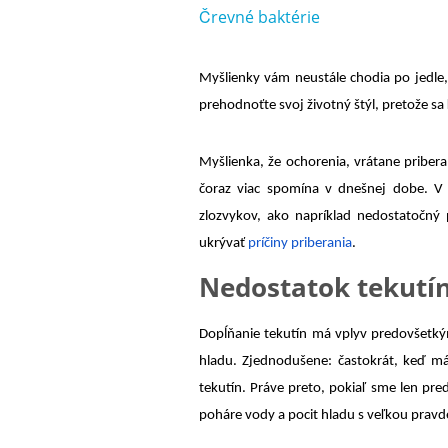
Črevné baktérie
Myšlienky vám neustále chodia po jedle,
prehodnoťte svoj životný štýl, pretože sa
Myšlienka, že ochorenia, vrátane pribe
čoraz viac spomína v dnešnej dobe. V 
zlozvykov, ako napríklad nedostatočný 
ukrývať
príčiny priberania
.
Nedostatok tekutí
Dopĺňanie tekutín má vplyv predovšetkým
hladu. Zjednodušene: častokrát, keď m
tekutín. Práve preto, pokiaľ sme len pre
poháre vody a pocit hladu s veľkou pra