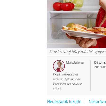
Stav črevnej flóry má tiež vplyv 
Magdaléna
Dátum:
2019-0
Koprivaneczová
Dietetik, diplomovaný
špecialista pre náuku o
výžive
Nedostatok tekutín
Nesprávn