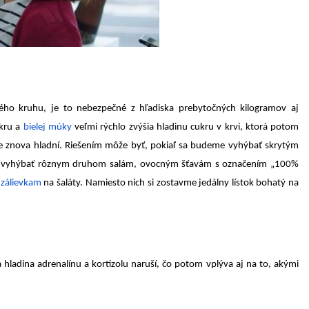
ho kruhu, je to nebezpečné z hľadiska prebytočných kilogramov aj
ukru a
bielej múky
veľmi rýchlo zvýšia hladinu cukru v krvi, ktorá potom
e znova hladní. Riešením môže byť, pokiaľ sa budeme vyhýbať skrytým
e vyhýbať rôznym druhom salám, ovocným šťavám s označením „100%
a
zálievkam
na šaláty. Namiesto nich si zostavme jedálny lístok bohatý na
hladina adrenalínu a kortizolu naruší, čo potom vplýva aj na to, akými