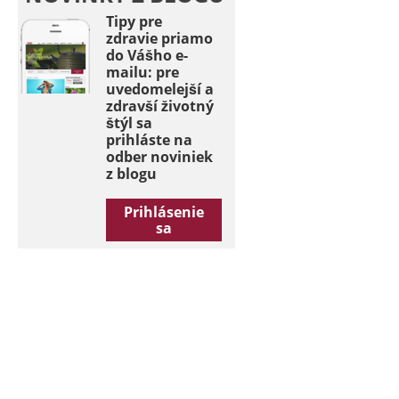
Tipy pre
zdravie priamo
do Vášho e-
mailu: pre
uvedomelejší a
zdravší životný
štýl sa
prihláste na
odber noviniek
z blogu
Prihlásenie
sa