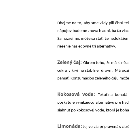
Dbajme na to, aby sme vždy pili čistú t
nápojov budeme znova hladní, ba čo viac
Samozrejme, môže sa stať, že nedokážeme
riešenie nasledovné tri alternatívy.
Zelený čaj:
Okrem toho, že má silné an
cukru v krvi na stabilnej úrovni. Má po
pamäť. Konzumáciou zeleného čaju môžeme
Kokosová voda:
Tekutina bohatá 
poskytuje vynikajúcu alternatívu pre hy
siahnuť po kokosovej vode, ktorá je bohatá
Limonáda:
Jej verzia pripravená s ci