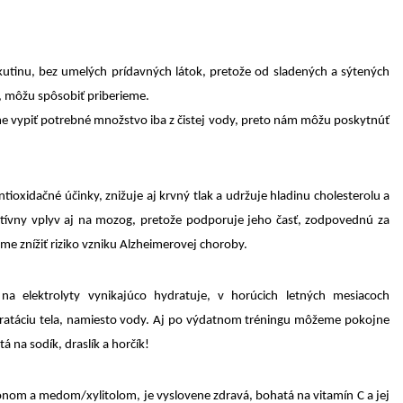
ekutinu, bez umelých prídavných látok, pretože od sladených a sýtených
, môžu spôsobiť priberieme.
 vypiť potrebné množstvo iba z čistej vody, preto nám môžu poskytnúť
tioxidačné účinky, znižuje aj krvný tlak a udržuje hladinu cholesterolu a
zitívny vplyv aj na mozog, pretože podporuje jeho časť, zodpovednú za
 znížiť riziko vzniku Alzheimerovej choroby.
na elektrolyty vynikajúco hydratuje, v horúcich letných mesiacoch
dratáciu tela, namiesto vody. Aj po výdatnom tréningu môžeme pokojne
 na sodík, draslík a horčík!
trónom a medom/xylitolom, je vyslovene zdravá, bohatá na vitamín C a jej