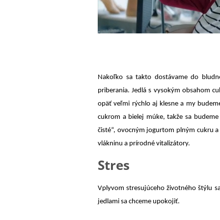
Nakoľko sa takto dostávame do bludné
priberania. Jedlá s vysokým obsahom c
opäť veľmi rýchlo aj klesne a my budem
cukrom a bielej múke, takže sa budem
čisté“, ovocným jogurtom plným cukru 
vlákninu a prírodné vitalizátory.
Stres
Vplyvom stresujúceho životného štýlu sa 
jedlami sa chceme upokojiť.