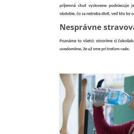
príjemná chuť vyslovene podniecuje j
obdobie, čo sa netreba diviť, veď kto by 
Nesprávne stravov
Poznáme to všetci: otvoríme si čokoládu
uvedomíme, že už sme pri treťom rade.