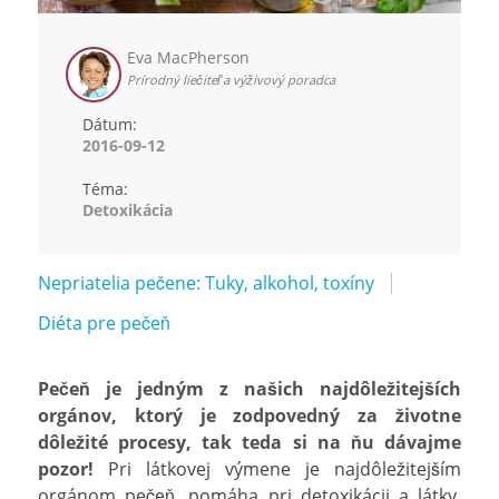
Eva MacPherson
Prírodný liečiteľ a výživový poradca
Dátum:
2016-09-12
Téma:
Detoxikácia
Nepriatelia pečene: Tuky, alkohol, toxíny
Diéta pre pečeň
Pečeň je jedným z našich najdôležitejších
orgánov, ktorý je zodpovedný za životne
dôležité procesy, tak teda si na ňu dávajme
pozor!
Pri látkovej výmene je najdôležitejším
orgánom pečeň, pomáha pri detoxikácii a látky,