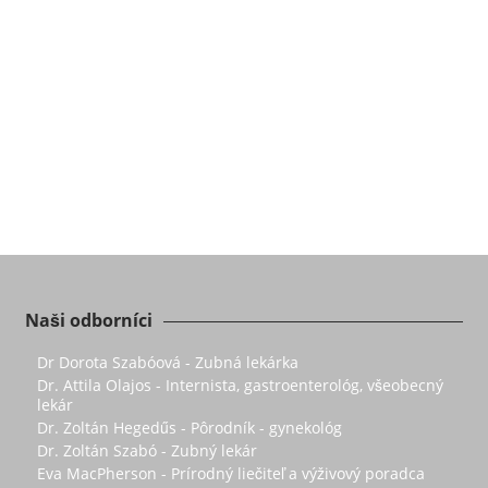
Naši odborníci
Dr Dorota Szabóová - Zubná lekárka
Dr. Attila Olajos - Internista, gastroenterológ, všeobecný
lekár
Dr. Zoltán Hegedűs - Pôrodník - gynekológ
Dr. Zoltán Szabó - Zubný lekár
Eva MacPherson - Prírodný liečiteľ a výživový poradca