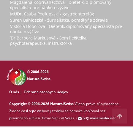
Magdaléna Koprivaneczová - Dietetik, diplomovaný
špecialista pre náuku o výžive
MUDr. Csaba Podlupszki - gastroenterológ
Suren Báhidszká - žurnalistka, poradkyňa zdravia
Viktória Doborová - Dietetik, diplomovaný špecialista pre
náuku o výžive
’Dr Barbora Márkusová - Som liečiteľka,
psychoterapeutka, inštruktorka
© 2006-2026
NaturalSwiss
O nás
|
Ochrana osobných údajov
Copyright © 2006-2026 NaturalSwiss
Všetky práva sú vyhradené.
Žiadna časť tejto webovej stránky sa nemôže kopírovať bez
písomného súhlasu firmy Natural Swiss. -
pr@swissmedia.info