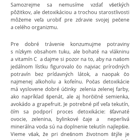
Samozrejme sa nemusíme vzdať všetkých
pôžitkov, ale detoxikáciou a trochou starostlivosti
môžeme veľa urobiť pre zdravie svojej pečene
a celého organizmu.
Pre dobré trávenie konzumujme potraviny
s nízkym obsahom tuku, ale bohaté na vlákninu
a vitamín C a dajme si pozor na to, aby na našom
jedálnom lístku figurovalo čo najviac prírodných
potravín bez prídavných látok, a naopak čo
najmenej alkoholu a kofeínu. Počas detoxikácie
má vyslovene dobré účinky zelenia zelenej farby,
ako napríklad špenát, ale aj horčičné semienka,
avokádo a grapefruit. Je potrebné piť veľa tekutín,
čím sa podporí proces detoxikácie: šťavnaté
ovocie, zelenina, bylinkové čaje a neperlivá
minerálna voda sú na doplnenie tekutín najlepšie.
Vieme však, že pri dnešnom životnom štýle je