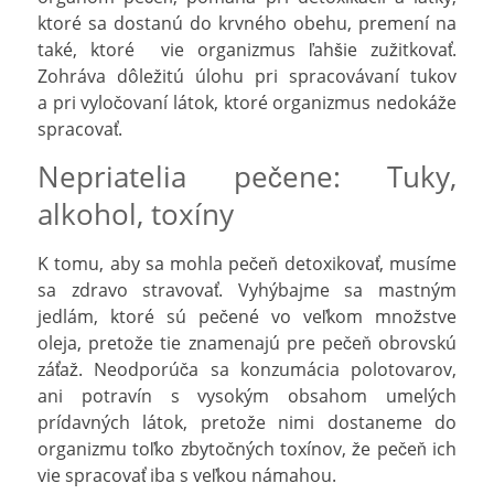
ktoré sa dostanú do krvného obehu, premení na
také, ktoré vie organizmus ľahšie zužitkovať.
Zohráva dôležitú úlohu pri spracovávaní tukov
a pri vyločovaní látok, ktoré organizmus nedokáže
spracovať.
Nepriatelia pečene: Tuky,
alkohol, toxíny
K tomu, aby sa mohla pečeň detoxikovať, musíme
sa zdravo stravovať. Vyhýbajme sa mastným
jedlám, ktoré sú pečené vo veľkom množstve
oleja, pretože tie znamenajú pre pečeň obrovskú
záťaž. Neodporúča sa konzumácia polotovarov,
ani potravín s vysokým obsahom umelých
prídavných látok, pretože nimi dostaneme do
organizmu toľko zbytočných toxínov, že pečeň ich
vie spracovať iba s veľkou námahou.