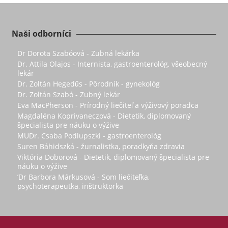
Naši odborníci
Dr Dorota Szabóová - Zubná lekárka
Dr. Attila Olajos - Internista, gastroenterológ, všeobecný
lekár
Dr. Zoltán Hegedűs - Pôrodník - gynekológ
Dr. Zoltán Szabó - Zubný lekár
Eva MacPherson - Prírodný liečiteľ a výživový poradca
Magdaléna Koprivaneczová - Dietetik, diplomovaný
špecialista pre náuku o výžive
MUDr. Csaba Podlupszki - gastroenterológ
Suren Báhidszká - žurnalistka, poradkyňa zdravia
Viktória Doborová - Dietetik, diplomovaný špecialista pre
náuku o výžive
’Dr Barbora Márkusová - Som liečiteľka,
psychoterapeutka, inštruktorka