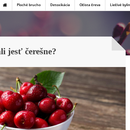
Ploché brucho
Detoxikácia
Očista čreva
Liečivé byli
i jesť čerešne?