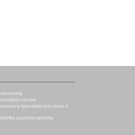
roenterológ
 poradkyňa zdravia
iplomovaný špecialista pre náuku o
ečiteľka, psychoterapeutka,