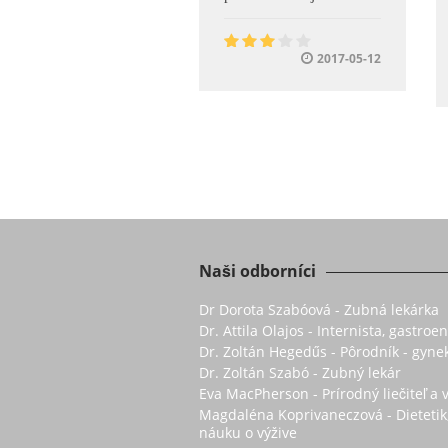
2017-05-12
Naši odborníci
Dr Dorota Szabóová - Zubná lekárka
Dr. Attila Olajos - Internista, gastro
Dr. Zoltán Hegedűs - Pôrodník - gyne
Dr. Zoltán Szabó - Zubný lekár
Eva MacPherson - Prírodný liečiteľ a 
Magdaléna Koprivaneczová - Dietetik
náuku o výžive