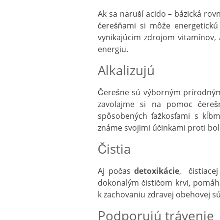
Ak sa naruší acido – bázická ro
čerešňami si môže energetickú 
vynikajúcim zdrojom vitamínov, 
energiu.
Alkalizujú
Čerešne sú výborným prírodn
zavolajme si na pomoc čereš
spôsobených ťažkosťami s kĺbm
známe svojimi účinkami proti bole
Čistia
Aj počas
detoxikácie
, čistiace
dokonalým čističom krvi, pomáha
k zachovaniu zdravej obehovej sú
Podporujú trávenie