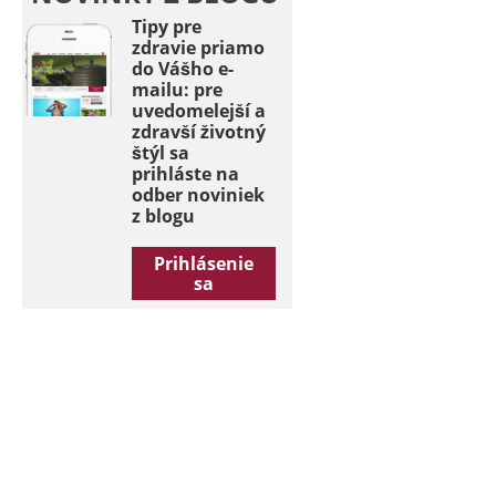
Tipy pre
zdravie priamo
do Vášho e-
mailu: pre
uvedomelejší a
zdravší životný
štýl sa
prihláste na
odber noviniek
z blogu
Prihlásenie
sa