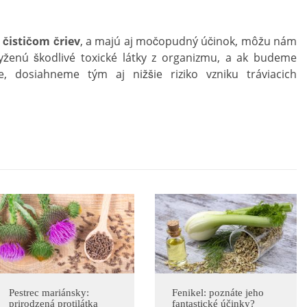
čističom čriev
, a majú aj močopudný účinok, môžu nám
Vyženú škodlivé toxické látky z organizmu, a ak budeme
, dosiahneme tým aj nižšie riziko vzniku tráviacich
Pestrec mariánsky:
Fenikel: poznáte jeho
prirodzená protilátka
fantastické účinky?