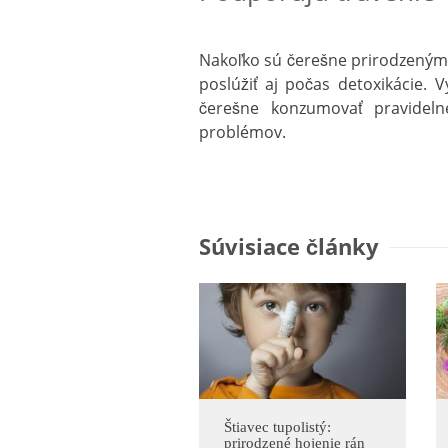
Nakoľko sú čerešne prirodzeným
poslúžiť aj počas detoxikácie. 
čerešne konzumovať pravidelne
problémov.
Súvisiace články
Štiavec tupolistý:
prirodzené hojenie rán