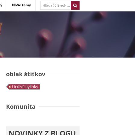
ny
Naše témy
oblak štítkov
Liečivé bylinky
Komunita
NOVINKY Z BLOGU