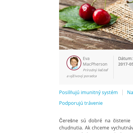
Eva
Dátum:
MacPherson
2017-0
Prírodný liečiteľ
a výživový poradca
Posilňujú imunitný systém
Na
Podporujú trávenie
Čerešne sú dobré na čistenie 
chudnutia. Ak chceme vychutnávať