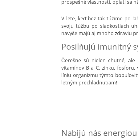
prospešné vlastnosti, oplatí sa 
V lete, keď bez tak túžime po ľ
svoju túžbu po sladkostiach uha
navyše majú aj mnoho zdraviu pr
Posilňujú imunitný 
Čerešne sú nielen chutné, ale 
vitamínov B a C, zinku, fosforu,
líniu organizmu týmto bobuľovi
letným prechladnutiam!
Nabijú nás energiou