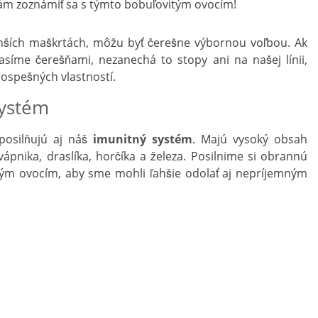
nám zoznámiť sa s týmto bobuľovitým ovocím!
ahších maškrtách, môžu byť čerešne výbornou voľbou. Ak
síme čerešňami, nezanechá to stopy ani na našej línii,
ospešných vlastností.
systém
posilňujú aj náš
imunitný systém
. Majú vysoký obsah
 vápnika, draslíka, horčíka a železa. Posilnime si obrannú
tým ovocím, aby sme mohli ľahšie odolať aj nepríjemným