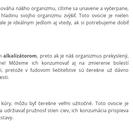
vnováha nášho organizmu, cítime sa unavene a vyčerpane,
hladinu svojho organizmu zvýšiť. Toto ovocie je nielen
ale je ideálnym jedlom aj vtedy, ak si potrebujeme dobiť
ým
alkalizátorom
, preto ak je náš organizmus prekyslený,
ne! Môžeme ich konzumovať aj na zmierenie bolestí
i, pretože v ľudovom liečiteľstve sú čerešne už dávno
sti.
j kúry, môžu byť čerešne veľmi užitočné. Toto ovocie je
 udržiavať pružnosť stien ciev, ich konzumácia prispieva
stavy.