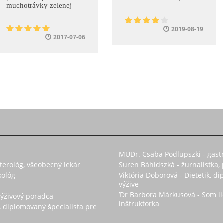
muchotrávky zelenej
2019-08-19
2017-07-06
MUDr. Csaba Podlupszki - gast
enterológ, všeobecný lekár
Suren Báhidszká - žurnalistka,
kológ
Viktória Doborová - Dietetik, d
výžive
’Dr Barbora Márkusová - Som li
výživový poradca
inštruktorka
, diplomovaný špecialista pre